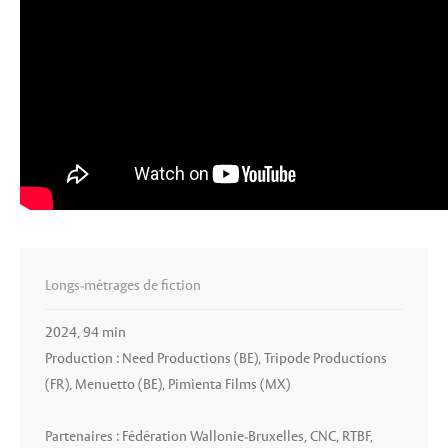
Longs-métrages de fiction
2024, 94 min
Production : Need Productions (BE), Tripode Productions
(FR), Menuetto (BE), Pimienta Films (MX)
Partenaires : Fédération Wallonie-Bruxelles, CNC, RTBF,